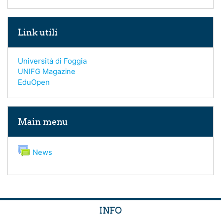
Skip Link utili
Link utili
Università di Foggia
UNIFG Magazine
EduOpen
Skip Main menu
Main menu
Forum
News
INFO