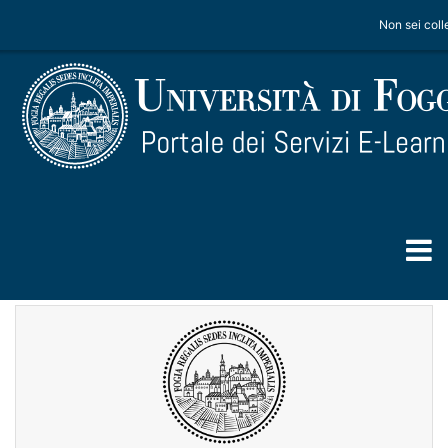
Vai al contenuto principale
Non sei coll