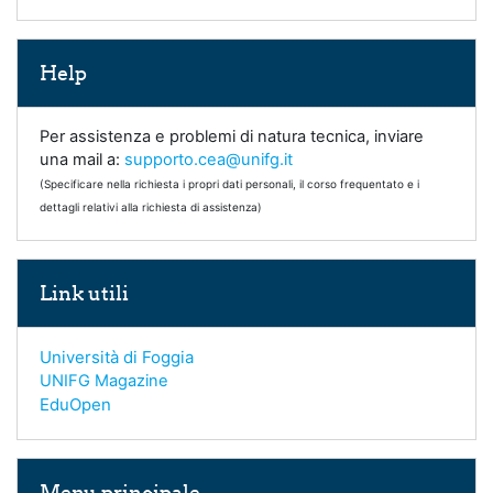
Salta Help
Help
Per assistenza e problemi di natura tecnica, inviare
una mail a:
supporto.cea@unifg.it
(Specificare nella richiesta i propri dati personali, il corso frequentato e i
dettagli relativi alla richiesta di assistenza)
Salta Link utili
Link utili
Università di Foggia
UNIFG Magazine
EduOpen
Salta Menu principale
Menu principale