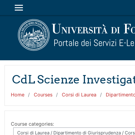
Skip to main content
SIDE PANEL
CdL Scienze Investigat
Home
Courses
Corsi di Laurea
Dipartimento
Course categories: