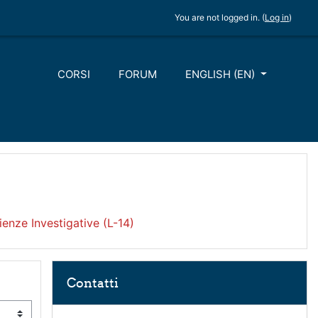
You are not logged in. (
Log in
)
CORSI
FORUM
ENGLISH ‎(EN)‎
enze Investigative (L-14)
Skip Contatti
Contatti