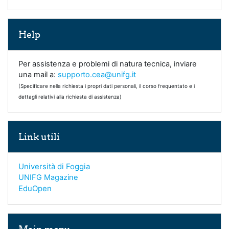
Skip Help
Help
Per assistenza e problemi di natura tecnica, inviare
una mail a:
supporto.cea@unifg.it
(Specificare nella richiesta i propri dati personali, il corso frequentato e i
dettagli relativi alla richiesta di assistenza)
Skip Link utili
Link utili
Università di Foggia
UNIFG Magazine
EduOpen
Skip Main menu