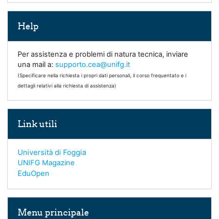
Salta Help
Help
Per assistenza e problemi di natura tecnica, inviare
una mail a:
supporto.cea@unifg.it
(Specificare nella richiesta i propri dati personali, il corso frequentato e i
dettagli relativi alla richiesta di assistenza)
Salta Link utili
Link utili
Università di Foggia
UNIFG Magazine
EduOpen
Salta Menu principale
Menu principale