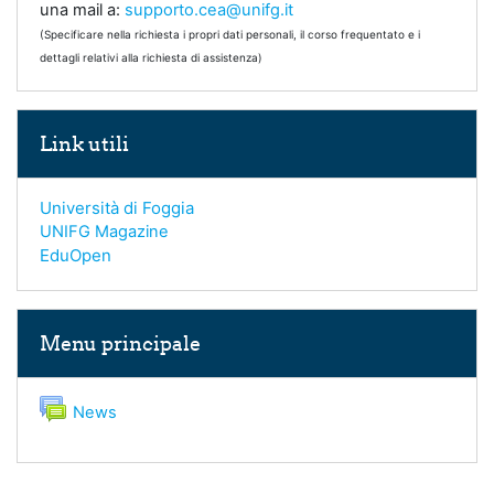
una mail a:
supporto.cea@unifg.it
(Specificare nella richiesta i propri dati personali, il corso frequentato e i
dettagli relativi alla richiesta di assistenza)
Salta Link utili
Link utili
Università di Foggia
UNIFG Magazine
EduOpen
Salta Menu principale
Menu principale
Forum
News