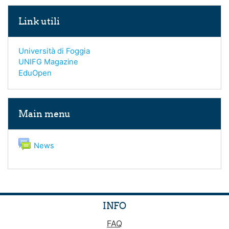
Skip Link utili
Link utili
Università di Foggia
UNIFG Magazine
EduOpen
Skip Main menu
Main menu
Forum
News
INFO
FAQ