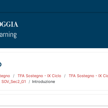
o
tegno
TFA Sostegno - IX Ciclo
TFA Sostegno - IX Cic
X SOV_Sec2_G1
Introduzione