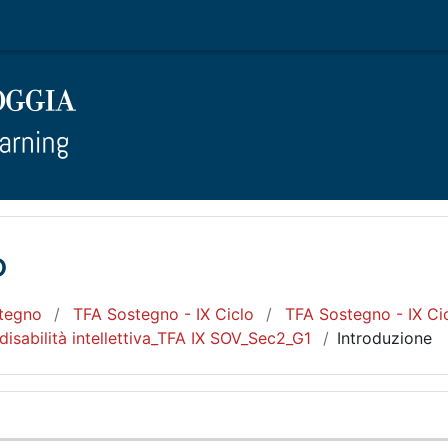
o
tegno
TFA Sostegno - IX Ciclo
TFA Sostegno - IX Cic
disabilità intellettiva_TFA IX SOV_Sec2_G1
Introduzione