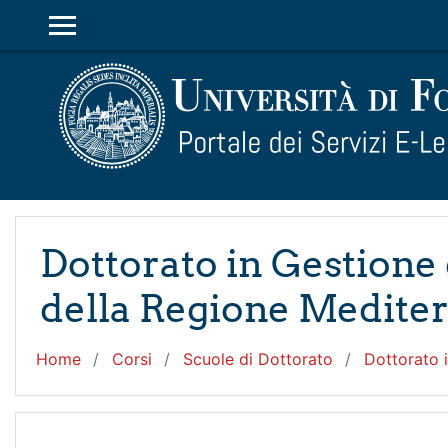
Vai al contenuto principale
PANNELLO LATERALE
Dottorato in Gestione
della Regione Medite
Home
Corsi
Scuole di Dottorato
Dottorato 