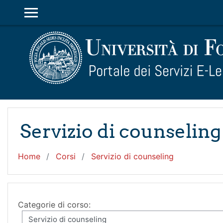
Vai al contenuto principale
PANNELLO LATERALE
Servizio di counseling
Home
Corsi
Servizio di counseling
Categorie di corso: