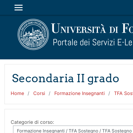
Vai al contenuto principale
PANNELLO LATERALE
Secondaria II grado
Home
Corsi
Formazione Insegnanti
TFA Sos
Categorie di corso: