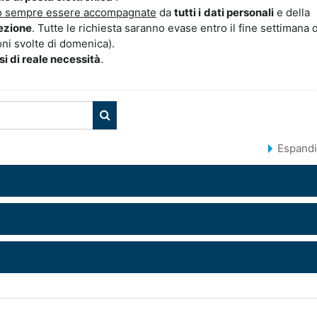
 sempre essere accompagnate
da
tutti
i
dati personali
e
della
ezione
. Tutte le richiesta saranno evase entro il fine settimana d
ioni svolte di domenica).
si di reale necessità
.
CERCA CORSI
Espandi