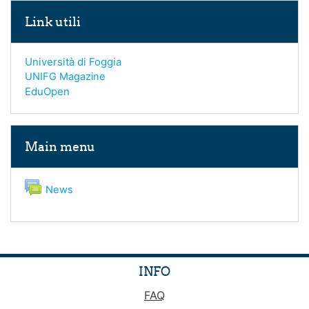
Skip Link utili
Link utili
Università di Foggia
UNIFG Magazine
EduOpen
Skip Main menu
Main menu
Forum
News
INFO
FAQ