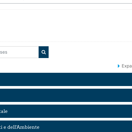
ses
SEARCH COURSES
Expa
tale
ti e dell'Ambiente