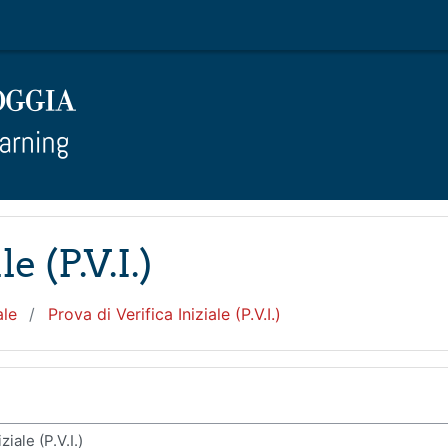
e (P.V.I.)
ale
Prova di Verifica Iniziale (P.V.I.)