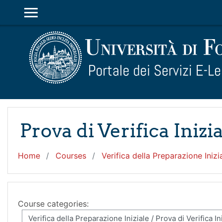
Skip to main content
SIDE PANEL
Prova di Verifica Inizial
Home
Courses
Verifica della Preparazione Inizi
Course categories: